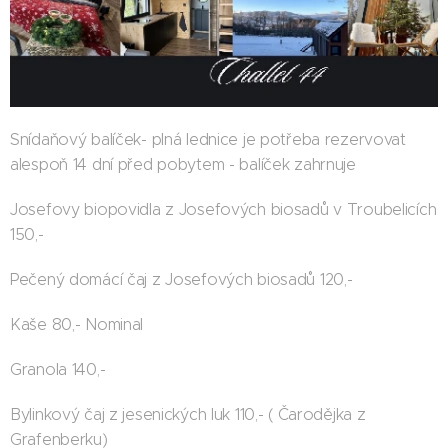
Snídaňový balíček- plná lednice je potřeba rezervovat
alespoň 14 dní před pobytem - balíček zahrnuje
Josefovy biopovidla z Josefových biosadů v Troubelicích
150,-
Pečený domácí čaj z Josefových biosadů 120,-
Kaše 80,- Nominal
Granola 140,-
Bylinkový čaj z jesenických luk 110,- ( Čarodějka z
Grafenberku)