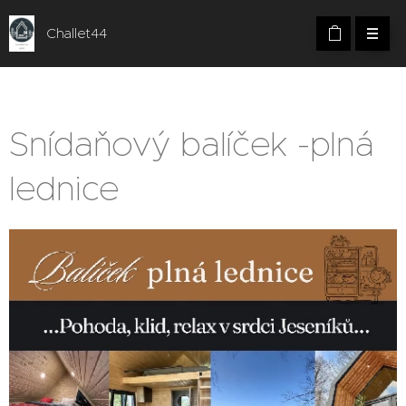
Challet44
Snídaňový balíček -plná
lednice