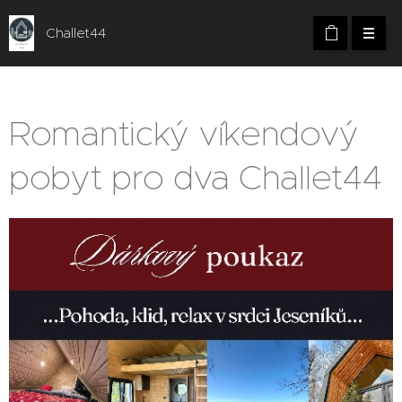
Challet44
Romantický víkendový
pobyt pro dva Challet44