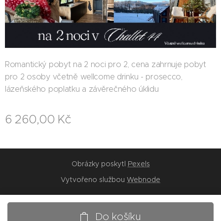
Romantický pobyt na 2 noci pro 2, cena zahrnuje pobyt
pro 2 osoby včetně wellcome drinku - prosecco,
lázeňského poplatku a závěrečného úklidu
6 260,00
Kč
Obrázky poskytl
Pexels
Vytvořeno službou
Webnode
Do košíku